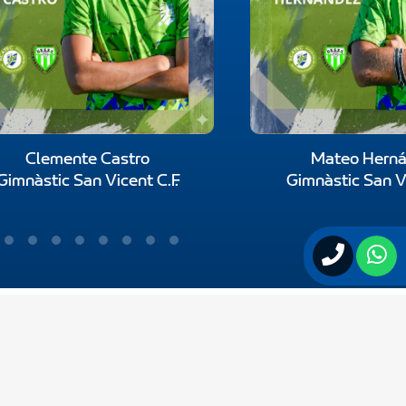
Clemente Castro
Mateo Hern
Gimnàstic San Vicent C.F.
Gimnàstic San Vi
Contactar con ACATEC