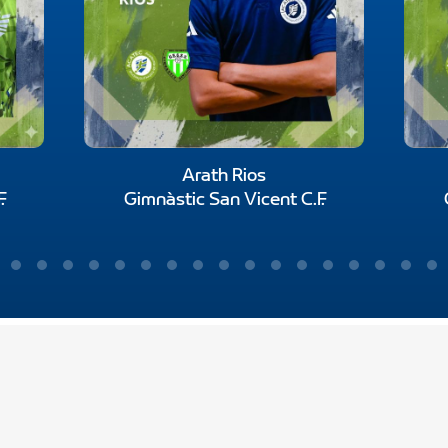
Arath Rios
.
Gimnàstic San Vicent C.F.
Política de Cookies