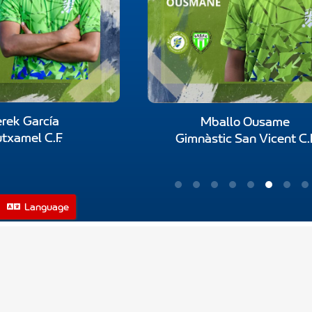
rek García
Mballo Ousame
txamel C.F.
Gimnàstic San Vicent C.F
Language
Pago seguro