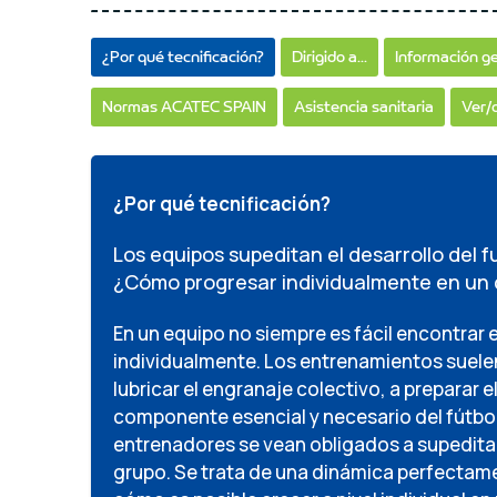
¿Por qué tecnificación?
Dirigido a...
Información g
Normas ACATEC SPAIN
Asistencia sanitaria
Ver/
¿Por qué tecnificación?
Los equipos supeditan el desarrollo del fu
¿Cómo progresar individualmente en un 
En un equipo no siempre es fácil encontrar
individualmente. Los entrenamientos suelen
lubricar el engranaje colectivo, a preparar 
componente esencial y necesario del fútbol,
entrenadores se vean obligados a supeditar e
grupo. Se trata de una dinámica perfectam