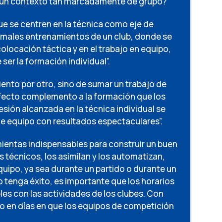
en un contexto tan marcadamente de grupo?
e se centren en la técnica como eje de
normales entrenamientos de un club, donde se
colocación táctica y en el trabajo en equipo,
 ser la formación individual”.
iento por otro, sino de sumar un trabajo de
erfecto complemento a la formación que los
resión alcanzada en la técnica individual se
de equipo con resultados espectaculares”.
mientas indispensables para construir un buen
 técnicos, los asimilan y los automatizan,
quipo, ya sea durante un partido o durante un
 tenga éxito, es importante que los horarios
es con las actividades de los clubes. Con
abo en días en que los equipos de competición