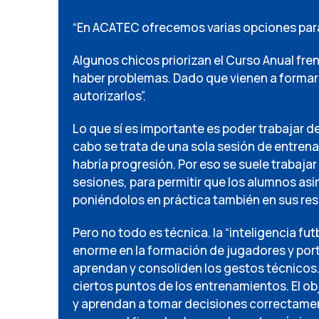
“En ACATEC ofrecemos varias opciones para 
Algunos chicos priorizan el Curso Anual fren
haber problemas. Dado que vienen a formar
autorizarlos”.
Lo que sí es importante es poder trabajar de
cabo se trata de una sola sesión de entren
habría progresión. Por eso se suele trabaja
sesiones, para permitir que los alumnos asi
poniéndolos en práctica también en sus re
Pero no todo es técnica. la “inteligencia fu
enorme en la formación de jugadores y port
aprendan y consoliden los gestos técnicos.
ciertos puntos de los entrenamientos. El ob
y aprendan a tomar decisiones correctamen